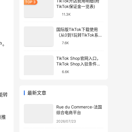
TikTok开店费用明细(附
TikTok保证金一览表)
11.3K
国际版TikTok下载使用
（从0到1玩转TikTok系列
教程）
7.6K
。 
TikTok Shop官网入口，
TikTok Shop入驻条件和
开店流程
6.6K
最新文章
能转
Rue du Commerce-法国
综合电商平台
量推
2026/07/23