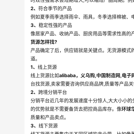
时效性强需求会短期增大,可以缩短产品周期。
2、
符合季节的产品
例如夏季雨季选择雨伞、雨具，冬季选择棉被、
3、
稳定性强的产品
像居家产品、收纳产品、厨房用品等需求性高的
货源怎样找?
产品确定了后，供应链就是关键点。无货源模式
道。
1、
线上货源
线上货源比如
alibaba，义乌购,中国制造网,电子
台找货源,卖家需要咨询供应商品牌,质量等产品
2、
跨境分销平台
分销平台近几年的发展速度十分惊人,大大小小的
的优势就是不需要备货去把控商品库存。像
环球
质量和产品卖点。
3、
线下货源