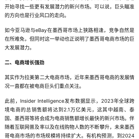
开始寻找一些更有发展潜力的新兴市场。可以说，巨头瞄准
的方向也是行业风口的走向。
首
如今亚马逊与eBay在墨西哥市场上狭路相逢，竞争自然是
页
在所难免，但同时这一举动也正说明了墨西哥电商市场的巨
大发展潜力。
全
球
二、电商增长强劲
开
店
其实作为拉美第二大电商市场，近年来墨西哥电商的发展情
况一直都在被电商巨头们重点关注。
跨
境
此前，Insider Intelligence发布数据显示，2023年全球跨
百
境电商的总销售额将达到2.1万亿美元，这其中越南、泰
科
国、墨西哥等将会成为电商销售额增长最快的新兴市场。伴
随着互联网普及率以及在线购物人数的不断攀升，未来墨西
社
哥电商市场的市场规模将持续扩大。有机构预测，到2024
媒