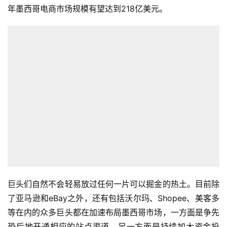
营
年墨西哥电商市场规模有望达到218亿美元。
销
跨
境
导
航
巨头们自然不会轻易放过任何一片可以掘金的热土。目前除
了亚马逊和eBay之外，还有包括沃尔玛、Shopee、美客多
等在内的众多巨头都在加速布局墨西哥市场，一方面是争先
恐后地开通相应的站点渠道，另一方面是持续加大资金投