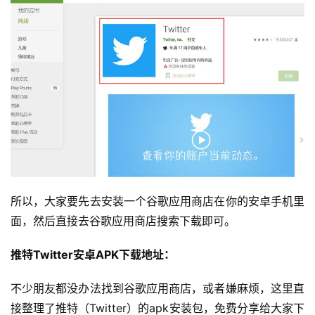
首
页
全
球
开
店
跨
境
所以，大家要先去安装一个谷歌应用商店在你的安卓手机里
百
面，然后直接去谷歌应用商店搜索下载即可。
科
推特Twitter安卓APK下载地址：
社
媒
不少朋友都没办法找到谷歌应用商店，或者嫌麻烦，这里直
营
接整理了推特（Twitter）的apk安装包，免费分享给大家下