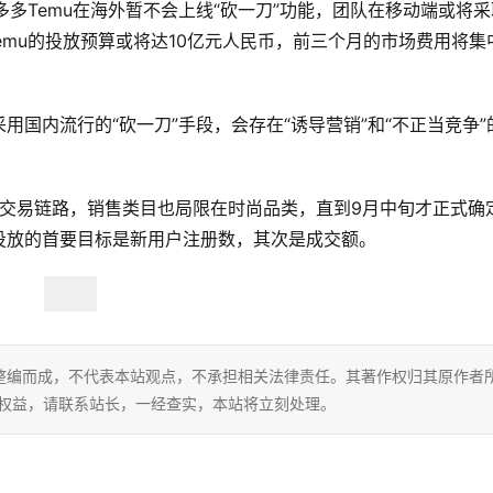
拼多多Temu在海外暂不会上线“砍一刀”功能，团队在移动端或将采
emu的投放预算或将达10亿元人民币，前三个月的市场费用将集
国内流行的“砍一刀”手段，会存在“诱导营销”和“不正当竞争”
化交易链路，销售类目也局限在时尚品类，直到9月中旬才正式确
投放的首要目标是新用户注册数，其次是成交额。
整编而成，不代表本站观点，不承担相关法律责任。其著作权归其原作者
的权益，请联系站长，一经查实，本站将立刻处理。