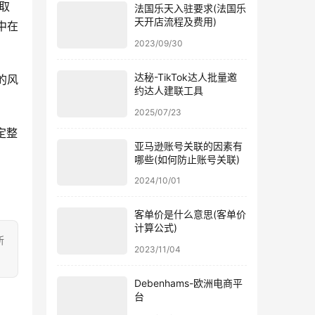
取
法国乐天入驻要求(法国乐
天开店流程及费用)
中在
2023/09/30
达秘-TikTok达人批量邀
的风
约达人建联工具
2025/07/23
定整
亚马逊账号关联的因素有
哪些(如何防止账号关联)
2024/10/01
客单价是什么意思(客单价
计算公式)
所
2023/11/04
Debenhams-欧洲电商平
台