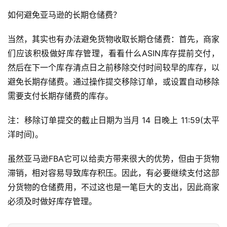
如何避免亚马逊的长期仓储费？
首
当然，其实也有办法避免货物收取长期仓储费：首先，商家
页
们应该积极做好库存管理，看看什么ASIN库存提前交付，
然后在下一个库存清点日之前移除交付时间较早的库存，以
全
避免长期存储费。通过操作提交移除订单，或设置自动移除
球
需要支付长期存储费的库存。
开
店
注：移除订单提交的截止日期为当月 14 日晚上 11:59(太平
洋时间)。
跨
境
虽然亚马逊FBA它可以给卖方带来很大的优势，但由于货物
百
滞销，相对容易导致库存积压。因此，有必要继续支付这部
科
分货物的仓储费用，不过这也是一笔巨大的支出，因此商家
必须及时做好库存管理。
社
媒
营