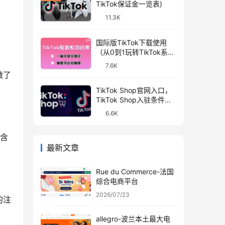
TikTok保证金一览表)
11.3K
国际版TikTok下载使用
（从0到1玩转TikTok系列
教程）
7.6K
做了
TikTok Shop官网入口，
TikTok Shop入驻条件和
开店流程
6.6K
包含
最新文章
Rue du Commerce-法国
综合电商平台
2026/07/23
的注
allegro-波兰本土最大电