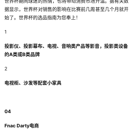
世界杯期间球迷的热情，也将带动消费市场升温。据有关数
跨
据显示，世界杯对销售的影响在比赛前几周甚至几个月就开
境
百
始了。世界杯的选品指南为您奉上！
科
1
社
投影仪、投影幕布、电视、音响类产品等影音，投影类设备
媒
的A类或B类品牌
营
销
2
跨
电视柜、沙发等配套小家具
境
导
航
04
Fnac Darty电商