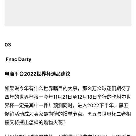
03
Fnac Darty
电商平台2022世界杯
选品建议
首
页
如果说今年有什么世界瞩目的大事，那么万众球迷们期待了
四年的世界杯将于今年11月21日至12月18日举行的卡塔尔世
全
界杯一定是其中一件！预测同时，进入2022下半年，黑五
球
促销活动成为卖家最期待的爆单节点。黑五与世界杯二者相
开
店
撞又将擦出怎样的购物火花？