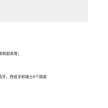
；
居和厨具等；
萄牙，西班牙和瑞士8个国家