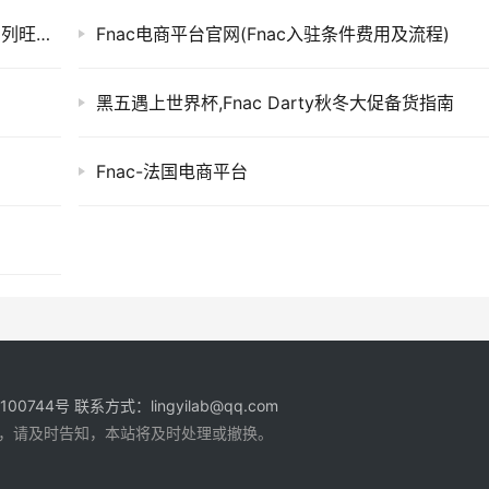
万里汇联合法国第二大电商平台FNAC推出一系列旺季福利
Fnac电商平台官网(Fnac入驻条件费用及流程)
黑五遇上世界杯,Fnac Darty秋冬大促备货指南
Fnac-法国电商平台
1100744号
联系方式：lingyilab@qq.com
，请及时告知，本站将及时处理或撤换。