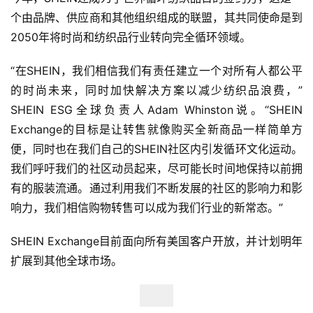
开
个由品牌、供应商和其他组织组成的联盟，其共同使命是到
店
2050年将时尚和纺织品行业转向完全循环领域。
跨
“在SHEIN，我们相信我们有责任建立一个对所有人都公平
境
的时尚未来，同时加快解决方案以减少纺织品浪费，”
百
SHEIN ESG全球负责人Adam Whinston说。“SHEIN 
科
Exchange的目标是让转售就像购买全新商品一样简单方
便，同时也在我们自己的SHEIN社区内引发循环文化运动。
社
媒
我们呼吁我们的社区动员起来，尽可能长时间地保持以前拥
营
有的服装流通。通过利用我们不断发展的社区的影响力和影
销
响力，我们相信购物转售可以成为我们行业的新常态。”
跨
SHEIN Exchange目前面向所有美国客户开放，并计划明年
境
扩展到其他全球市场。
导
航