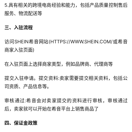
5.具有相关的跨境电商经验和能力，包括产品质量控制售后
跨
境
服务、物流配送等
百
科
三、入驻流程
访问SHEIN希音网站(HTTPS://WWW.SHEIN.COM/或希音
社
商家入驻页面)
媒
营
在入驻页面上选择商家类型，例如品牌商、代理商等
销
提交入驻申请。提交资料:卖家需要提交相关资料，包括公
跨
司资质、产品信息等。
境
导
审核通过:希音会对卖家提交的资料进行审核，审核通过
航
后，卖家就可以开始在希音平台上销售商品了
四、保证金政策