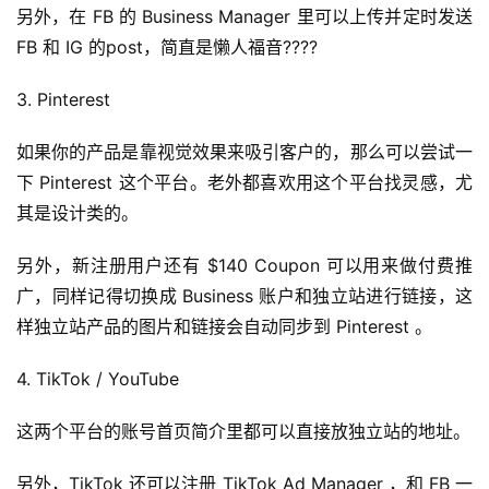
另外，在 FB 的 Business Manager 里可以上传并定时发送
首
FB 和 IG 的post，简直是懒人福音????
页
3. Pinterest
全
球
如果你的产品是靠视觉效果来吸引客户的，那么可以尝试一
开
下 Pinterest 这个平台。老外都喜欢用这个平台找灵感，尤
店
其是设计类的。
跨
另外，新注册用户还有 $140 Coupon 可以用来做付费推
境
广，同样记得切换成 Business 账户和独立站进行链接，这
百
科
样独立站产品的图片和链接会自动同步到 Pinterest 。
4. TikTok / YouTube
社
媒
这两个平台的账号首页简介里都可以直接放独立站的地址。
营
销
另外，TikTok 还可以注册 TikTok Ad Manager ，和 FB 一