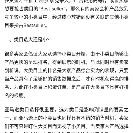
多资金才干推上去(卖家竞争大，广告费用高等)，或者卖家
想要抢占类目的“Best seller”，那么有的卖家会将产品放到
竞争较小的小类目中，经过成心放错到没有关联的其他小类
目来抢占Bestseller。
二、类目选大还是小?
首
页
很多卖家会倡议大家从选择小类目开端，由于小类目能够让
产品更快的呈现排名，得到展示的时机，与此同时也有卖家
全
剖析说，大类目上的排名是大家产品综合实力的表现，只要
球
当产品具有了足够好的销售数据之后，才有时机获得高的排
开
名，为此在小类目上积聚订单，是产品在大类目下具有好排
店
名的根底。
跨
亚马逊类目选择很重要，选对类目是影响到销量的要素之
境
一，而亚马逊上的小类目也同样具有不错的销售时机，卖家
百
们不可只是盯住大类目而无视了小类目。当卖家为产品选择
科