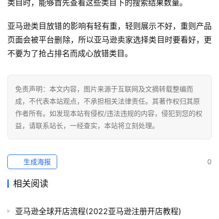
类目时，能够首先查看这些类目下的搜索结果数量。
社
亚马逊类目放错的影响有轻有重，轻则展示不好，重则产品
媒
页面会被平台删除，所以亚马逊卖家选择类目时要看好，更
营
不要为了抢占排名而成心放错类目。
销
跨
免责声明：本文内容，图片来源于互联网及文摘转载整编而
境
成，不代表本站观点，不承担相关法律责任。其著作权归其原
导
作者所有。如发现本站有侵权/违法违规的内容，侵犯到您的权
航
益，请联系站长，一经查实，本站将立刻处理。
生成海报
0
相关阅读
亚马逊全球开店流程(2022亚马逊注册开店教程)