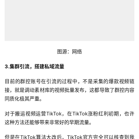
页
全
球
开
店
图源：网络
跨
3.集群引流，搭建私域流量
境
百
目前的群控账号在引流的过程中，不是采集的爆款视频链
科
接，就是调动素材库的视频批量发布，这都导致了群控内容
同质化极其严重。
社
媒
对于搬运视频运营TikTok，在TikTok涨粉红利初期，也许
营
这种方法还能够带来非常好的早期流量。
销
但是在TikTok算法大改后，TikTok官方完全可以核查到我