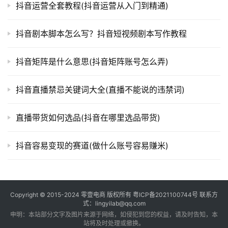
抖音运营全套教程(抖音运营从入门到精通)
抖音剧本脚本怎么写？抖音短视频剧本写作教程
抖音矩阵是什么意思(抖音矩阵账号怎么弄)
抖音直播禁忌关键词大全(直播不能说的违禁词)
直播带货如何选品(抖音在哪里选品带货)
抖音容易变现的赛道(做什么账号容易赚米)
Copyright © 2015-2024
零壹电商
版权所有
粤ICP备2021100744号
联系方
式：lingyilab@qq.com
申明：本站部分文字及图片来源于网络，如侵犯到您的权益，请及时告知，本
站将及时处理或撤换。