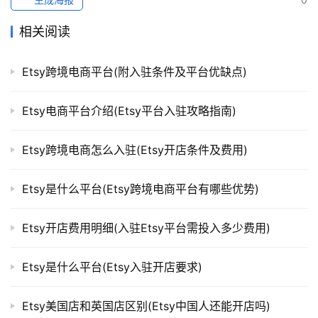
相关阅读
Etsy跨境电商平台(附入驻条件及平台优缺点)
Etsy电商平台介绍(Etsy平台入驻攻略指南)
Etsy跨境电商怎么入驻(Etsy开店条件及费用)
Etsy是什么平台(Etsy跨境电商平台有哪些优势)
Etsy开店费用明细(入驻Etsy平台需投入多少费用)
Etsy是什么平台(Etsy入驻开店要求)
Etsy美国店和英国店区别(Etsy中国人还能开店吗)