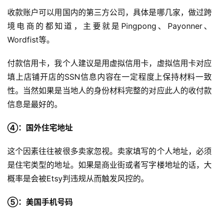
页
收款账户可以用国内的第三方公司，具体是哪几家，做过跨
境电商的都知道，主要就是Pingpong、Payonner、
全
Wordfist等。
球
开
付款信用卡，我个人建议是用虚拟信用卡，虚拟信用卡对应
店
填上店铺开店的SSN信息内容在一定程度上保持材料一致
跨
性。当然如果是当地人的身份材料完整的对应此人的收付款
境
信息是最好的。
百
科
④：国外住宅地址
这个因素往往被很多卖家忽视。卖家填写的个人地址，必须
社
媒
是住宅类型的地址。如果是商业街或者写字楼地址的话，大
营
概率是会被Etsy判违规从而触发风控的。
销
⑤：美国手机号码
跨