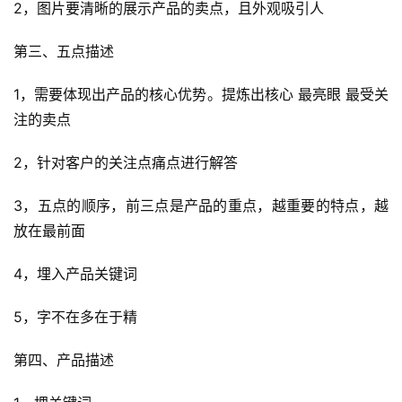
2，图片要清晰的展示产品的卖点，且外观吸引人
首
第三、五点描述
页
1，需要体现出产品的核心优势。提炼出核心 最亮眼 最受关
全
注的卖点
球
开
2，针对客户的关注点痛点进行解答
店
3，五点的顺序，前三点是产品的重点，越重要的特点，越
跨
放在最前面
境
百
4，埋入产品关键词
科
5，字不在多在于精
社
媒
第四、产品描述
营
销