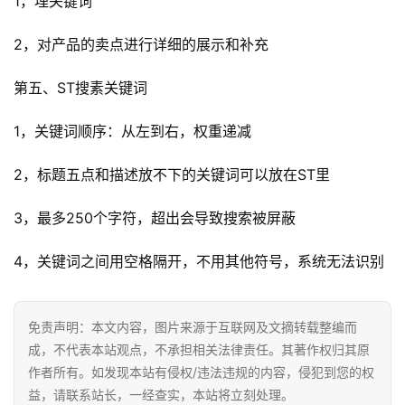
1，埋关键词
2，对产品的卖点进行详细的展示和补充
跨
境
第五、ST搜素关键词
导
航
1，关键词顺序：从左到右，权重递减
2，标题五点和描述放不下的关键词可以放在ST里
3，最多250个字符，超出会导致搜索被屏蔽
4，关键词之间用空格隔开，不用其他符号，系统无法识别
免责声明：本文内容，图片来源于互联网及文摘转载整编而
成，不代表本站观点，不承担相关法律责任。其著作权归其原
作者所有。如发现本站有侵权/违法违规的内容，侵犯到您的权
益，请联系站长，一经查实，本站将立刻处理。