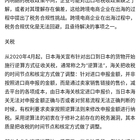
内明朗的税收政策不同，企业可能对出口地税收政策缺乏了
解，或者对其理解存在偏差，这给跨境电商企业在出海的过
程中提出了税务合规性挑战。跨境电商企业在出海过程中，
税务合规优化是无法回避，且亟待解决的事项之一。
关税
从2020年4月起，日本海关宣布针对出口到日本的货物开始
施行逆算方式征收关税，通常称之为“逆算法”，海关把收税
的时间节点和核定方式做了调整：针对进口申报金额，并非
按照进口商申报的金额，而是通过卖家销售链接的售价，减
首
页
去平台的各项成本，由日本海关核定进口申报价，当日本海
关无法对申报金额正确与否或者对贸易流程无法正确判断的
全
时候，有权利要求卖家按照逆算法则来修改申报金额进行纳
球
税。采用逆算法的初衷在于修补之前存在的税务漏洞，其本
开
质是把收税的时间节点和核定方式做了调整。
店