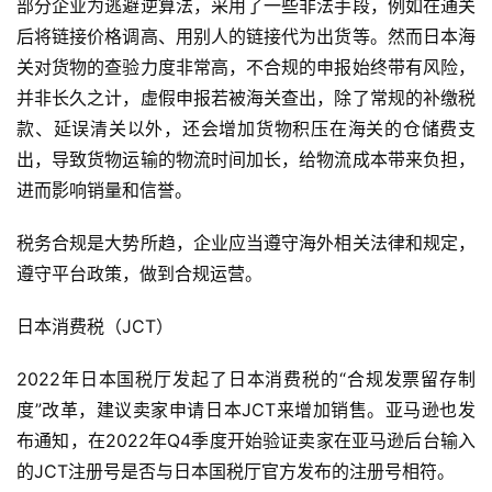
部分企业为逃避逆算法，采用了一些非法手段，例如在通关
跨
后将链接价格调高、用别人的链接代为出货等。然而日本海
境
关对货物的查验力度非常高，不合规的申报始终带有风险，
百
并非长久之计，虚假申报若被海关查出，除了常规的补缴税
科
款、延误清关以外，还会增加货物积压在海关的仓储费支
出，导致货物运输的物流时间加长，给物流成本带来负担，
社
进而影响销量和信誉。
媒
营
税务合规是大势所趋，企业应当遵守海外相关法律和规定，
销
遵守平台政策，做到合规运营。
跨
日本消费税（JCT）
境
导
2022年日本国税厅发起了日本消费税的“合规发票留存制
航
度”改革，建议卖家申请日本JCT来增加销售。亚马逊也发
布通知，在2022年Q4季度开始验证卖家在亚马逊后台输入
的JCT注册号是否与日本国税厅官方发布的注册号相符。