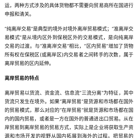
球
运，两种方式涉及的具体货物都不需要向贸易商所在国进行
开
申报和清关。
店
“纯离岸交易”是典型的境外对境外离岸贸易模式；“准离岸交
跨
易模式”是从境内区外到保税区外的交易模式，是向纯离岸
境
交易的过渡。与“准离岸交易”相比，“区内贸易”增加了货物
百
所有权在保税区(或离岸区)内交易者之间转手的次数，属于
科
离岸贸易的区内延伸。
社
离岸贸易的特点
媒
营
离岸贸易以货流、资金流、信息流“三流分离”为特征，其中
销
货流只发生在境外。如果“离岸贸易”是货源和市场都在国外
的贸易模式，那么对应的“在岸贸易”就是货源和市场都在国
跨
内的国内贸易，或者是一方在国外的普通进出口贸易。从在
境
导
岸贸易到离岸贸易的贸易方式，实际上是企业将获取生产资
航
源和市场开发的视野从国内拓展到海外的过程。把贸易的