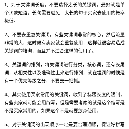
球
1、对于关键词长度，不要选择太长的关键词，最好就是单
开
个词或短语，长句需要避免，太长的句子买家去使用的概率
店
极低。
跨
2、不要去重复关键词，有些关键词非常的核心，然后流量
境
非常的大，这时候有卖家就会重复使用，这样就很容易造成
百
关键词的堆砌，而且并不适合这样的使用了。
科
3、关键词的排列，将关键词进行分类，核心词，还有长尾
社
词，从相关性以及准确性上来进行排列，就在埋词的时候是
媒
有一个优先等级之分，不要去一把抓。
营
销
4、其实使用买家常用的关键词，收到了标题长度的限制，
有些卖家就可能会用缩写，但是需要考虑的就是这个缩写是
跨
不是买家常用的，如果这个不是就要放弃使用。
境
导
5、对于关键词的出现顺序一定是要合理通顺，保证好拼写
航