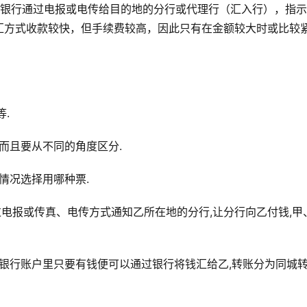
款银行通过电报或电传给目的地的分行或代理行（汇入行），指
汇方式收款较快，但手续费较高，因此只有在金额较大时或比较
.
而且要从不同的角度区分.
情况选择用哪种票.
过电报或传真、电传方式通知乙所在地的分行,让分行向乙付钱,甲
的银行账户里只要有钱便可以通过银行将钱汇给乙,转账分为同城