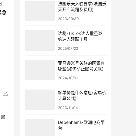
示汇
法国乐天入驻要求(法国乐
天开店流程及费用)
紧急
2023/09/30
达秘-TikTok达人批量邀
约达人建联工具
2025/07/23
亚马逊账号关联的因素有
哪些(如何防止账号关联)
2024/10/01
客单价是什么意思(客单价
、乙
计算公式)
2023/11/04
转账
Debenhams-欧洲电商平
台