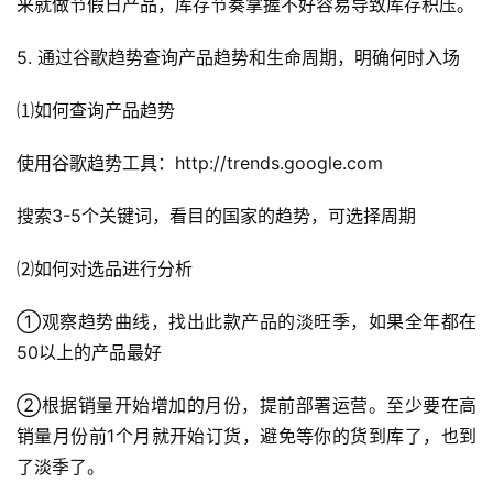
来就做节假日产品，库存节奏掌握不好容易导致库存积压。
球
开
5. 通过谷歌趋势查询产品趋势和生命周期，明确何时入场
店
⑴如何查询产品趋势
跨
境
使用谷歌趋势工具：http://trends.google.com
百
科
搜索3-5个关键词，看目的国家的趋势，可选择周期
⑵如何对选品进行分析
社
媒
①观察趋势曲线，找出此款产品的淡旺季，如果全年都在
营
50以上的产品最好
销
②根据销量开始增加的月份，提前部署运营。至少要在高
跨
销量月份前1个月就开始订货，避免等你的货到库了，也到
境
了淡季了。
导