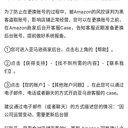
为了防止在更换账号的过程中，被Amazon的风控误判为黑
首
客盗取账号，影响店铺正常经营，您可以在更换账号之前，
页
在Amazon商家后台开客服Case，告知客服近期准备更换
后台账号，提前做好系统报备。
全
球
①您可进入亚马逊商家后台，点击右上角的【帮助】。
开
店
②点击【获得支持】-【找不到所需的内容】-【联系我
们】。
跨
境
③点击【您的账户】-【其他账户问题】，在此您可以通过
百
电子邮件、电话或者聊天的方式开启亚马逊客服的 case。
科
建议通过电子邮件（或者聊天）的方式描述您的情况：“因
社
公司运营变动，需要更新后台银
媒
营