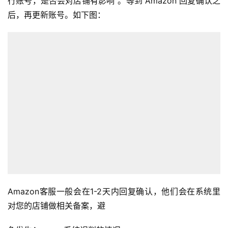
行账号，是否会对店铺有影响”。等到 Amazon 回复确认之
销
后，再更新账号。如下图：
跨
境
导
航
Amazon客服一般会在1-2天内回复确认，他们会在系统里
对您的店铺做相关备案，避