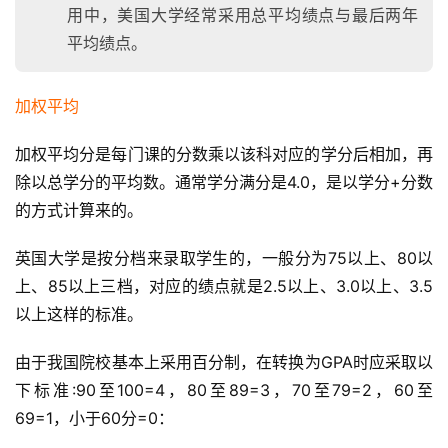
用中，美国大学经常采用总平均绩点与最后两年
平均绩点。
首
页
加权平均
全
加权平均分是每门课的分数乘以该科对应的学分后相加，再
球
除以总学分的平均数。通常学分满分是4.0，是以学分+分数
开
的方式计算来的。
店
英国大学是按分档来录取学生的，一般分为75以上、80以
跨
上、85以上三档，对应的绩点就是2.5以上、3.0以上、3.5
境
以上这样的标准。
百
科
由于我国院校基本上采用百分制，在转换为GPA时应采取以
下标准:90至100=4，80至89=3，70至79=2，60至
社
69=1，小于60分=0：
媒
营