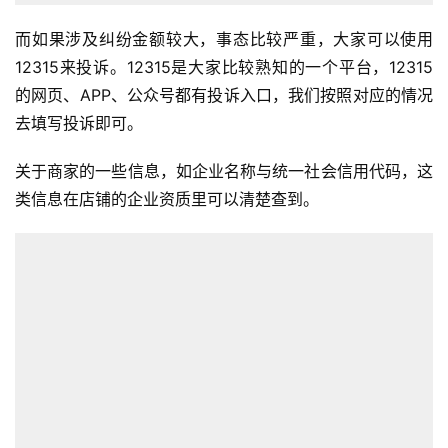
开
店
而如果涉及纠纷金额较大，事态比较严重，大家可以使用
12315来投诉。12315是大家比较熟知的一个平台，12315
跨
的网页、APP、公众号都有投诉入口，我们按照对应的情况
境
去填写投诉即可。
百
科
关于商家的一些信息，如企业名称与统一社会信用代码，这
类信息在店铺的企业资质里可以清楚查到。
社
媒
营
销
跨
境
导
航