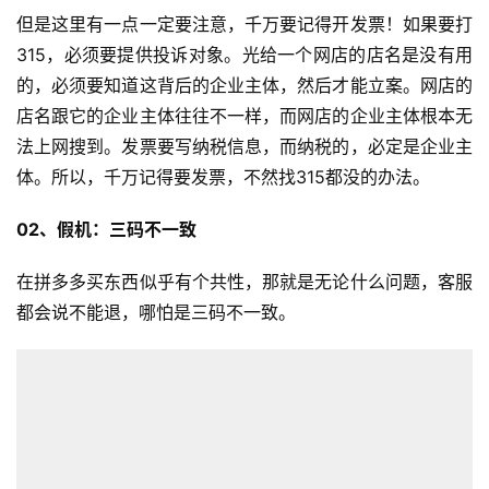
但是这里有一点一定要注意，千万要记得开发票！如果要打
跨
315，必须要提供投诉对象。光给一个网店的店名是没有用
境
的，必须要知道这背后的企业主体，然后才能立案。网店的
百
店名跟它的企业主体往往不一样，而网店的企业主体根本无
科
法上网搜到。发票要写纳税信息，而纳税的，必定是企业主
体。所以，千万记得要发票，不然找315都没的办法。
社
媒
02、假机：三码不一致
营
销
在拼多多买东西似乎有个共性，那就是无论什么问题，客服
都会说不能退，哪怕是三码不一致。
跨
境
导
航