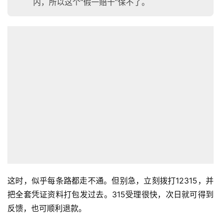
内，所以这个“假一赔十”保不了。
首
页
全
这时，似乎每条路都走不通。但别急，立刻拨打12315，并
球
把全套凭证资料打包发过去。315受理很快，次日就可得到
开
反馈，也可顺利退款。
店