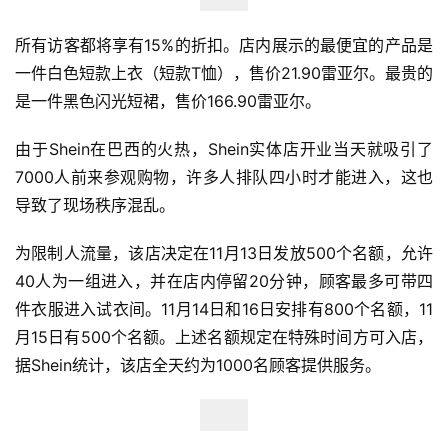
所有访客都将享有15%的折扣。店内展示的最便宜的产品是
一件白色短款上衣（短款T恤），售价21.90雷亚尔。最贵的
是一件黑色闪光短裙，售价166.90雷亚尔。
首
页
由于Shein在巴西的火热，Shein实体店开业当天就吸引了
7000人前来参观购物，许多人排队四小时才能进入，这也
全
导致了现场秩序混乱。
球
开
为限制人流量，该店决定在11月13日发放500个名额，允许
店
40人为一组进入，并在店内停留20分钟，顾客最多可带四
跨
件衣服进入试衣间。11月14日和16日安排有800个名额，11
境
月15日有500个名额。上述名额规定在特殊时间方可入店，
百
据Shein统计，该店全天约为1000名顾客提供服务。
科
社