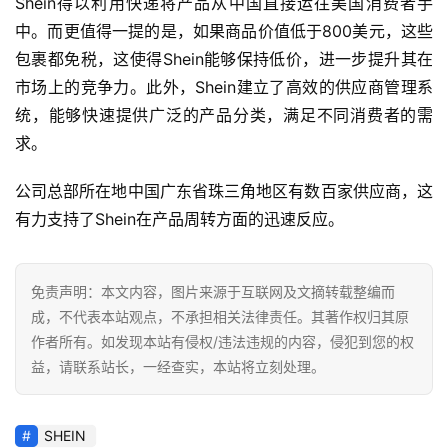
Shein得以利用快递将产品从中国直接运往美国消费者手
首
页
中。而更值得一提的是，如果商品价值低于800美元，这些
包裹都免税，这使得Shein能够保持低价，进一步提升其在
全
市场上的竞争力。此外，Shein建立了高效的供应商管理系
球
统，能够快速提供广泛的产品分类，满足不同消费者的需
开
求。
店
公司总部所在地中国广东省珠三角地区有数百家供应商，这
跨
有力支持了Shein在产品周转方面的迅速反应。
境
百
科
免责声明：本文内容，图片来源于互联网及文摘转载整编而
成，不代表本站观点，不承担相关法律责任。其著作权归其原
社
作者所有。如发现本站有侵权/违法违规的内容，侵犯到您的权
媒
益，请联系站长，一经查实，本站将立刻处理。
营
销
SHEIN