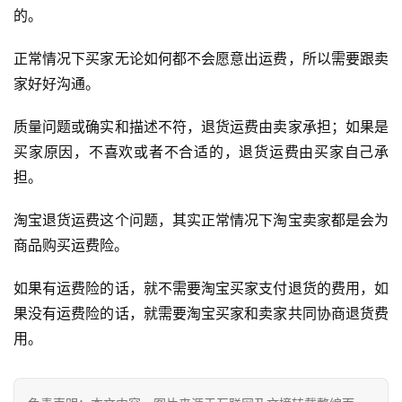
店
的。
跨
正常情况下买家无论如何都不会愿意出运费，所以需要跟卖
境
家好好沟通。
百
科
质量问题或确实和描述不符，退货运费由卖家承担；如果是
买家原因，不喜欢或者不合适的，退货运费由买家自己承
社
担。
媒
营
淘宝退货运费这个问题，其实正常情况下淘宝卖家都是会为
销
商品购买运费险。
跨
如果有运费险的话，就不需要淘宝买家支付退货的费用，如
境
果没有运费险的话，就需要淘宝买家和卖家共同协商退货费
导
用。
航