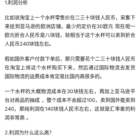
1.利润分析
社
比如说淘宝上一个水杯零售价在二三十块钱人民币，采集下
媒
来挂到亚马逊的欧洲店铺，最少的定价在30欧元 现在呢一
营
欧元折合人民币是八块钱，就相当于这个水杯可以卖到折合
销
人民币240块钱左右。
跨
假如国外客户付款下单后，那只需要花个二三十块钱人民币
境
在淘宝上将这个水杯购买下来，然后通过国际物流去发货 
导
国际物流的运费成本肯定是比国内高很多的。
航
一个水杯的大概物流成本在30块钱左右，再加上亚马逊平
台对商品的抽成 ，整个成本不会超过100，卖到国外能卖到
240，那纯利润在140块钱人民币左右，这就是汇率差的利
润非常高 。
2.利润为什么这么高？