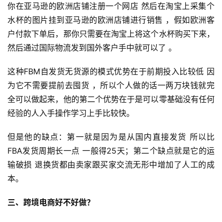
你在亚马逊的欧洲店铺注册一个网店 然后在淘宝上采集个
水杯的图片挂到亚马逊的欧洲店铺进行销售 ，假如欧洲客
户付款下单后，那你只需要在淘宝上将这个水杯购买下来，
然后通过国际物流发到国外客户手中就可以了 。
这种FBM自发货无货源的模式优势在于前期投入比较低 因
首
为它不需要提前去囤货 ，所以个人做的话一两万块钱就完
页
全可以做起来，他的第二个优势在于是可以零基础没有任何
经验的人入手操作学习上手比较快。
全
球
但是他的缺点：第一就是因为是从国内直接发货 所以比
开
FBA发货周期长一点 一般得25天；第二个缺点就是它的运
店
输破损 退换货都由卖家跟买家交流无形中增加了人工的成
本。
跨
境
三、跨境电商好不好做？
百
科