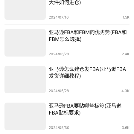
大件如何进仓)
百
科
2024/07/10
1.5K
社
亚马逊FBA和FBM的优劣势(FBA和
媒
FBM怎么选择)
营
销
2024/06/28
2.4K
跨
亚马逊怎么建仓发FBA(亚马逊FBA
境
发货详细教程)
导
航
2024/06/28
4.3K
亚马逊FBA要贴哪些标签(亚马逊
FBA贴标要求)
2024/05/30
3.6K