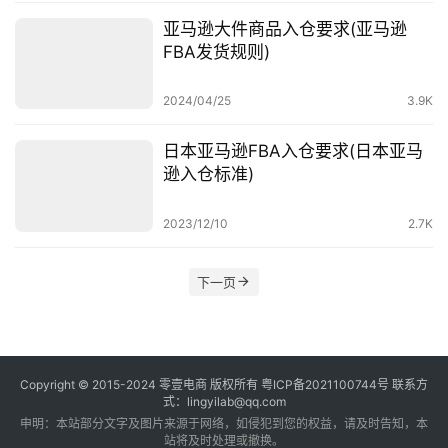
亚马逊大件商品入仓要求(亚马逊
FBA发货规则)
2024/04/25
3.9K
日本亚马逊FBA入仓要求(日本亚马
逊入仓标准)
2023/12/10
2.7K
下一页
Copyright © 2015-2024
零壹电商
版权所有
粤ICP备2021100744号
联系方
式：lingyilab@qq.com
申明：本站部分文字及图片来源于网络，如侵犯到您的权益，请及时告知，本
站将及时处理或撤换。