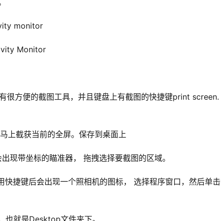
能。
ty monitor
ty Monitor
很方便的截图工具，并且键盘上有截图的快捷键print screen. 
捷键后会马上截获当前的全屏。保存到桌面上
捷键后会出现带坐标的瞄准器， 拖拽选择要截图的区域。
ce, 使用快捷键后会出现一个照相机的图标， 选择程序窗口，然后单
也就是Desktop文件夹下。