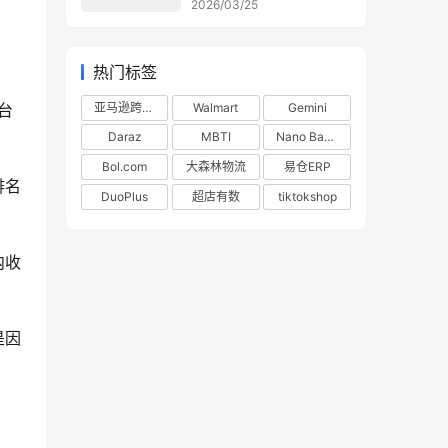
2026/03/25
热门标签
亚马逊跨境电商
Walmart
Gemini
台
Daraz
MBTI
Nano Banana
Bol.com
大森林物流
易仓ERP
排名
DuoPlus
超店有数
tiktokshop
内收
是因