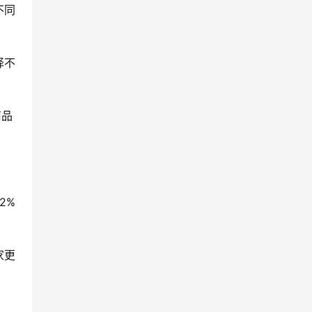
不同
择不
商品
2%
家更