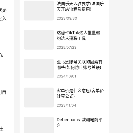
法国乐天入驻要求(法国乐
天开店流程及费用)
就是
业入
2023/09/30
达秘-TikTok达人批量邀
约达人建联工具
2025/07/23
位
亚马逊账号关联的因素有
哪些(如何防止账号关联)
2024/10/01
客单价是什么意思(客单价
们自
计算公式)
2023/11/04
Debenhams-欧洲电商平
台
土