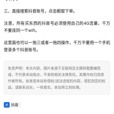
百
三、直接搜索抖音账号，点击橱窗下单。
科
注意，所有买东西的抖音号必须使用自己的4G流量，千万
社
不要连同一个wifi。
媒
营
这里面也可以一拖三或者一拖四操作，千万不要用一个手机
销
登录多个抖音账号。
跨
境
免责声明：本文内容，图片来源于互联网及文摘转载整编而
导
成，不代表本站观点，不承担相关法律责任。其著作权归其原
航
作者所有。如发现本站有侵权/违法违规的内容，侵犯到您的权
益，请联系站长，一经查实，本站将立刻处理。
抖音