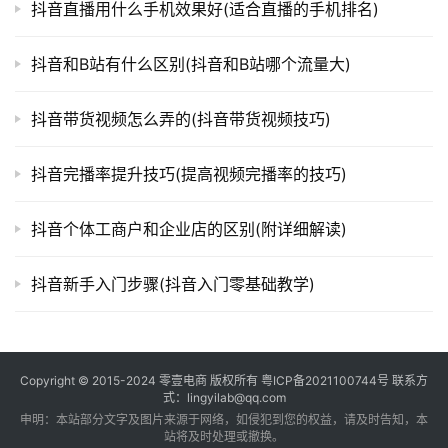
抖音直播用什么手机效果好(适合直播的手机排名)
抖音和B站有什么区别(抖音和B站哪个流量大)
抖音带货视频怎么弄的(抖音带货视频技巧)
抖音完播率提升技巧(提高视频完播率的技巧)
抖音个体工商户和企业店的区别(附详细解读)
抖音新手入门步骤(抖音入门零基础教学)
Copyright © 2015-2024
零壹电商
版权所有
粤ICP备2021100744号
联系方
式：lingyilab@qq.com
申明：本站部分文字及图片来源于网络，如侵犯到您的权益，请及时告知，本
站将及时处理或撤换。