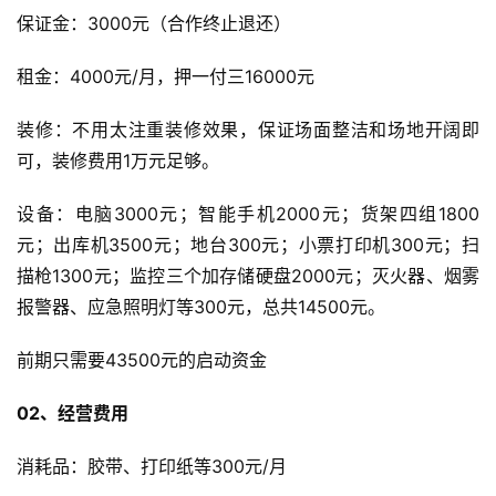
页
保证金：3000元（合作终止退还）
租金：4000元/月，押一付三16000元
全
球
装修：不用太注重装修效果，保证场面整洁和场地开阔即
开
可，装修费用1万元足够。
店
设备：电脑3000元；智能手机2000元；货架四组1800
跨
元；出库机3500元；地台300元；小票打印机300元；扫
境
描枪1300元；监控三个加存储硬盘2000元；灭火器、烟雾
百
科
报警器、应急照明灯等300元，总共14500元。
前期只需要43500元的启动资金
社
媒
02、经营费用
营
销
消耗品：胶带、打印纸等300元/月