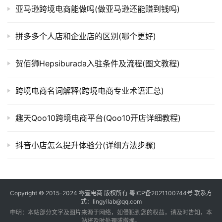
亚马逊跨境电商能做吗(做亚马逊还能赚到钱吗)
拼多多个人店和企业店的区别(哪个更好)
贺佰狮Hepsiburada入驻条件及流程(图文教程)
跨境电商名词解释(跨境电商专业术语汇总)
趣天Qoo10跨境电商平台(Qoo10开店详细教程)
抖音小店怎么提升体验分(详细方法步骤)
Copyright © 2015-2024
零壹电商
版权所有
粤ICP备2021100744号
联系方
式：lingyilab@qq.com
申明：本站部分文字及图片来源于网络，如侵犯到您的权益，请及时告知，本
站将及时处理或撤换。