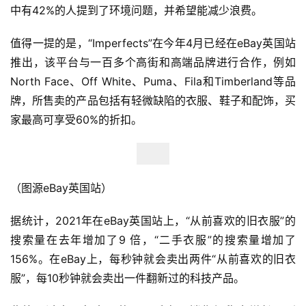
中有42%的人提到了环境问题，并希望能减少浪费。
首
值得一提的是，“Imperfects”在今年4月已经在eBay英国站
页
推出，该平台与一百多个高街和高端品牌进行合作，例如
全
North Face、Off White、Puma、Fila和Timberland等品
球
牌，所售卖的产品包括有轻微缺陷的衣服、鞋子和配饰，买
开
家最高可享受60%的折扣。
店
跨
境
（图源eBay英国站）
百
科
据统计，2021年在eBay英国站上，“从前喜欢的旧衣服”的
搜索量在去年增加了9 倍，“二手衣服”的搜索量增加了
社
156%。在eBay上，每秒钟就会卖出两件“从前喜欢的旧衣
媒
服”，每10秒钟就会卖出一件翻新过的科技产品。
营
销