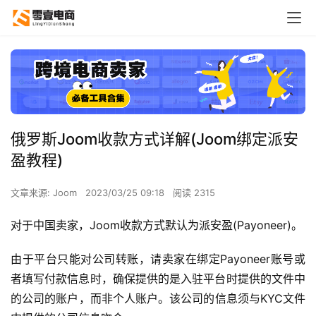
俄罗斯Joom收款方式详解(Joom绑定派安
盈教程)
文章来源: Joom
2023/03/25 09:18
阅读 2315
对于中国卖家，Joom收款方式默认为派安盈(Payoneer)。
由于平台只能对公司转账，请卖家在绑定Payoneer账号或
者填写付款信息时，确保提供的是入驻平台时提供的文件中
的公司的账户，而非个人账户。该公司的信息须与KYC文件