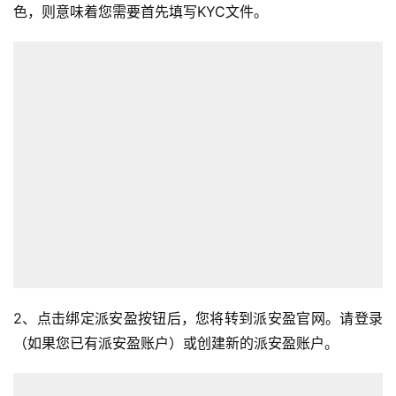
色，则意味着您需要首先填写KYC文件。
2、点击绑定派安盈按钮后，您将转到派安盈官网。请登录
（如果您已有派安盈账户）或创建新的派安盈账户。