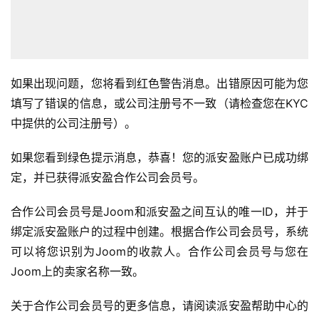
科
社
媒
如果出现问题，您将看到红色警告消息。出错原因可能为您
营
销
填写了错误的信息，或公司注册号不一致（请检查您在KYC
中提供的公司注册号）。
跨
如果您看到绿色提示消息，恭喜！您的派安盈账户已成功绑
境
导
定，并已获得派安盈合作公司会员号。
航
合作公司会员号是Joom和派安盈之间互认的唯一ID，并于
绑定派安盈账户的过程中创建。根据合作公司会员号，系统
可以将您识别为Joom的收款人。合作公司会员号与您在 
Joom上的卖家名称一致。
关于合作公司会员号的更多信息，请阅读派安盈帮助中心的