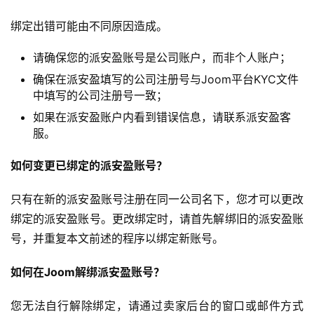
绑定出错可能由不同原因造成。
请确保您的派安盈账号是公司账户，而非个人账户；
确保在派安盈填写的公司注册号与Joom平台KYC文件
中填写的公司注册号一致；
如果在派安盈账户内看到错误信息，请联系派安盈客
服。
如何变更已绑定的派安盈账号？
只有在新的派安盈账号注册在同一公司名下，您才可以更改
绑定的派安盈账号。更改绑定时，请首先解绑旧的派安盈账
号，并重复本文前述的程序以绑定新账号。
如何在Joom解绑派安盈账号？
您无法自行解除绑定，请通过卖家后台的窗口或邮件方式