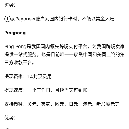
球
劣势：
开
店
①从Payoneer账户到国内银行卡时，不能以美金入账
跨
Pingpong
境
百
Ping Pong是我国国内领先跨境支付平台，为我国跨境卖家
科
提供一站式服务，也是目前唯一一家受中国和美国监管的第
三方收款平台。
社
媒
提现费率：1%封顶费用
营
销
提现速度：一个工作日，最快当天可到账
支持币种：美元、英镑、欧元、日元、澳元、新加坡元等
跨
境
优势：
导
航