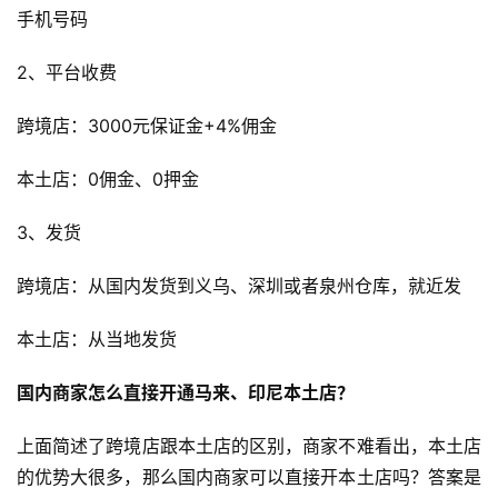
手机号码
2、平台收费
跨境店：3000元保证金+4%佣金
首
本土店：0佣金、0押金
页
3、发货
全
跨境店：从国内发货到义乌、深圳或者泉州仓库，就近发
球
开
本土店：从当地发货
店
国内商家怎么直接开通马来、印尼本土店？
跨
境
上面简述了跨境店跟本土店的区别，商家不难看出，本土店
百
的优势大很多，那么国内商家可以直接开本土店吗？答案是
科