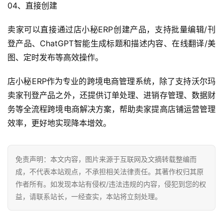
04、直接创建
境
百
卖家可以直接通过店小秘ERP创建产品，支持批量编辑/刊
科
登产品、ChatGPT智能生成标题和描述内容、在线翻译/美
图、定时发布等高效操作。
社
媒
店小秘ERP作为专业的跨境电商管理系统，除了支持沃尔玛
营
卖家刊登产品之外，还提供订单处理、进销存管理、数据财
销
务等全流程跨境电商解决方案，帮助卖家提高店铺运营管理
效率，更好地实现降本增效。
跨
境
导
免责声明：本文内容，图片来源于互联网及文摘转载整编而
航
成，不代表本站观点，不承担相关法律责任。其著作权归其原
作者所有。如发现本站有侵权/违法违规的内容，侵犯到您的权
益，请联系站长，一经查实，本站将立刻处理。