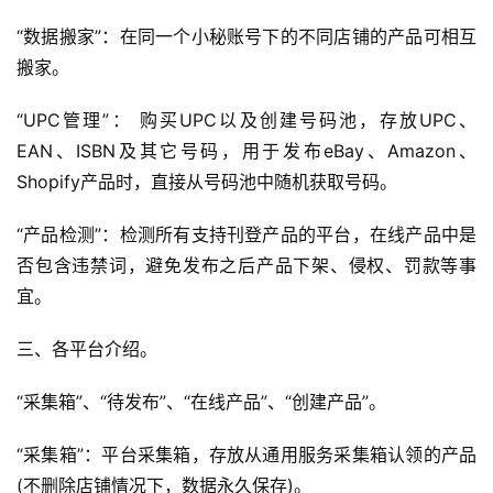
“数据搬家”：在同一个小秘账号下的不同店铺的产品可相互
搬家。
“UPC管理”： 购买UPC以及创建号码池，存放UPC、
EAN、ISBN及其它号码，用于发布eBay、Amazon、
Shopify产品时，直接从号码池中随机获取号码。
“产品检测”：检测所有支持刊登产品的平台，在线产品中是
否包含违禁词，避免发布之后产品下架、侵权、罚款等事
宜。
三、各平台介绍。
首
页
“采集箱”、“待发布”、“在线产品”、“创建产品”。
全
“采集箱”：平台采集箱，存放从通用服务采集箱认领的产品
球
(不删除店铺情况下，数据永久保存)。
开