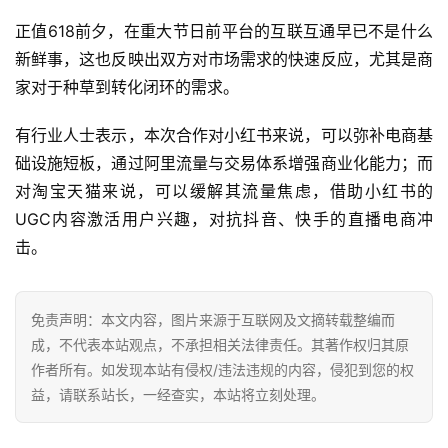
首
正值618前夕，在重大节日前平台的互联互通早已不是什么
页
新鲜事，这也反映出双方对市场需求的快速反应，尤其是商
家对于种草到转化闭环的需求。
全
球
有行业人士表示，本次合作对小红书来说，可以弥补电商基
开
础设施短板，通过阿里流量与交易体系增强商业化能力；而
店
对淘宝天猫来说，可以缓解其流量焦虑，借助小红书的
UGC内容激活用户兴趣，对抗抖音、快手的直播电商冲
跨
击。
境
百
科
免责声明：本文内容，图片来源于互联网及文摘转载整编而
成，不代表本站观点，不承担相关法律责任。其著作权归其原
社
作者所有。如发现本站有侵权/违法违规的内容，侵犯到您的权
媒
益，请联系站长，一经查实，本站将立刻处理。
营
销