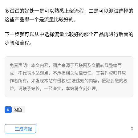
科
多试试的好处一是可以熟悉上架流程，二是可以测试选择的
这些产品哪一个是流量比较好的。
社
媒
下一步就可以从中选择流量比较好的那个产品再进行后面的
营
步骤和流程。
销
跨
免责声明：本文内容，图片来源于互联网及文摘转载整编而
境
成，不代表本站观点，不承担相关法律责任。其著作权归其原
导
作者所有。如发现本站有侵权/违法违规的内容，侵犯到您的权
航
益，请联系站长，一经查实，本站将立刻处理。
闲鱼
生成海报
0