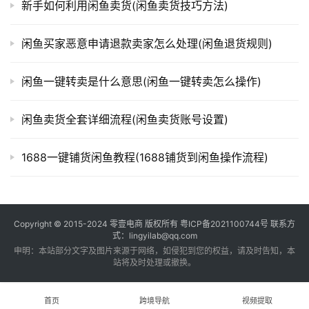
新手如何利用闲鱼卖货(闲鱼卖货技巧方法)
闲鱼买家恶意申请退款卖家怎么处理(闲鱼退货规则)
闲鱼一键转卖是什么意思(闲鱼一键转卖怎么操作)
闲鱼卖货全套详细流程(闲鱼卖货账号设置)
1688一键铺货闲鱼教程(1688铺货到闲鱼操作流程)
Copyright © 2015-2024
零壹电商
版权所有
粤ICP备2021100744号
联系方
式：lingyilab@qq.com
申明：本站部分文字及图片来源于网络，如侵犯到您的权益，请及时告知，本
站将及时处理或撤换。
首页
跨境导航
视频提取