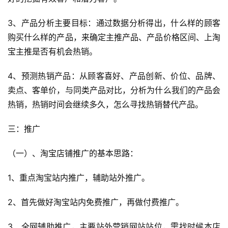
页
3、产品分析主要目标：通过数据分析得出，什么样的顾客
全
购买什么样的产品，来确定主推产品、产品价格区间、上淘
球
宝主推是否有机会热销。
开
店
4、预测热销产品：从顾客喜好、产品创新、价位、品牌、
卖点、客单价，与同类产品对比，分析为什么我们的产品会
跨
热销，热销时间会继续多久，怎么寻找热销替代产品。
境
百
三：推广
科
（一）、淘宝店铺推广的基本思路：
社
媒
1、重点淘宝站内推广，辅助站外推广。
营
销
2、首先做好淘宝站内免费推广，再做付费推广。
3、全网辅助推广，主要站外营销网站站位，需找时候本店