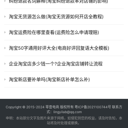
纠纷退款名词解释(淘宝纠纷退款率对店铺的影响)
淘宝无货源怎么做(淘宝无货源如何开店全教程)
淘宝运费险在哪里查看(运费险怎么申请理赔)
淘宝50字通用好评大全(电商好评回复语大全模板)
企业淘宝店多少钱一个?企业淘宝店铺转让流程
淘宝新店要补单吗(淘宝新店补单怎么补)
Copyright © 2015-2024
零壹电商
版权所有
粤ICP备2021100744号
联系方
式：lingyilab@qq.com
申明：本站部分文字及图片来源于网络，如侵犯到您的权益，请及时告知，本
站将及时处理或撤换。