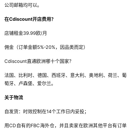
社
公司邮箱均可以。
媒
营
在Cdiscount开店费用？
销
店铺租金39.99欧/月
跨
境
佣金（订单金额5%-20%，因品类而定）
导
航
Cdiscount直通欧洲哪十个国家？
法国、比利时、德国、西班牙、意大利、奥地利、荷兰、葡
萄牙、卢森堡、爱尔兰。
关于物流
自发货：时效控制在14个工作日内妥投；
用CD自有的FBC海外仓，并且卖家在欧洲其他平台有订单