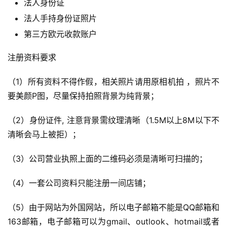
法人身份证
法人手持身份证照片
第三方欧元收款账户
注册资料要求
首
页
（1）所有资料不得作假，相关照片请用原相机拍 ，照片不
要美颜P图，尽量保持拍照背景为纯背景；
全
球
（2）身份证件, 注意背景需纹理清晰（1.5M以上8M以下不
开
清晰会马上被拒）；
店
（3）公司营业执照上面的二维码必须是清晰可扫描的；
跨
境
（4）一套公司资料只能注册一间店铺；
百
科
（5）由于网站为外国网站，所以电子邮箱不能是QQ邮箱和
163邮箱，电子邮箱可以为gmail、outlook、hotmail或者