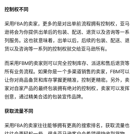
科
控制权不同
社
采用FBA的卖家，更多的是对出单前流程拥有控制权，亚马
媒
营
逊将会为你提供出单后的包装、配送、退货以及咨询等一系
销
列服务。这也就意味着，出单以后，后续的包装、配送、退
货以及咨询等一系列的控制权就交给亚马逊所有。
跨
境
而采用FBM的卖家则可以完全控制库存、派送和售后退货等
导
所有业务流程。如果你是一个多渠道销售的卖家，FBM可以
航
让你对商品备货和库存掌握更精准，控制更精密。另外，卖
家对自家产品的最终包装拥有绝对的控制权，卖家可以发挥
创意，通过精美合适的包装宣传品牌。
获取流量不同
采用FBA的卖家往往能够拥有更高的搜索排名，获取流量也
往往会更轻松一些。很多亚马逊客户会希望很快收到货物，