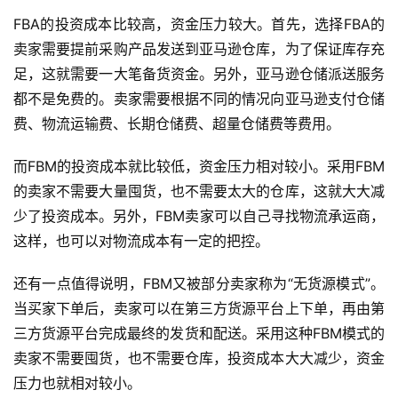
FBA的投资成本比较高，资金压力较大。首先，选择FBA的
卖家需要提前采购产品发送到亚马逊仓库，为了保证库存充
足，这就需要一大笔备货资金。另外，亚马逊仓储派送服务
都不是免费的。卖家需要根据不同的情况向亚马逊支付仓储
费、物流运输费、长期仓储费、超量仓储费等费用。
首
而FBM的投资成本就比较低，资金压力相对较小。采用FBM
页
的卖家不需要大量囤货，也不需要太大的仓库，这就大大减
少了投资成本。另外，FBM卖家可以自己寻找物流承运商，
全
这样，也可以对物流成本有一定的把控。
球
开
还有一点值得说明，FBM又被部分卖家称为“无货源模式”。
店
当买家下单后，卖家可以在第三方货源平台上下单，再由第
三方货源平台完成最终的发货和配送。采用这种FBM模式的
跨
境
卖家不需要囤货，也不需要仓库，投资成本大大减少，资金
百
压力也就相对较小。