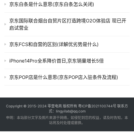
京东白条是什么意思(京东白条怎么关闭)
京东国际联合烟台自贸片区打造跨境O2O体验店 现已开
启试营业
京东FCS和自营的区别(详解优劣势是什么)
iPhone14Pro全系降价首日,京东销量增长5倍
京东POP店是什么意思(京东POP店入驻条件及流程)
Copyright © 2015-2024
零壹电商
版权所有
粤ICP备2021100744号
联系方
式：lingyilab@qq.com
申明：本站部分文字及图片来源于网络，如侵犯到您的权益，请及时告知，本
站将及时处理或撤换。