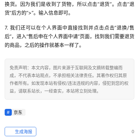
百
换货。因为我们是收到了货物，所以点击“退货”。点击“退
科
货”后方的“>”。输入信息即可。
社
7. 我们还可以在个人界面中直接找到并点击点击“退换/售
媒
后”，进入“售后申在个人界面中请”页面，找到我们需要退货
营
的商品，之后的操作就基本一样了。
销
跨
免责声明：本文内容，图片来源于互联网及文摘转载整编而
境
成，不代表本站观点，不承担相关法律责任。其著作权归其原
导
作者所有。如发现本站有侵权/违法违规的内容，侵犯到您的权
航
益，请联系站长，一经查实，本站将立刻处理。
京东
生成海报
0