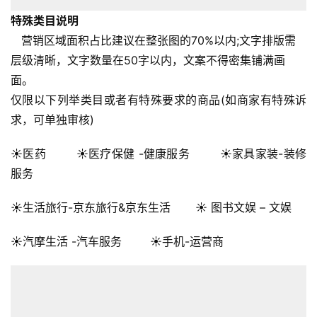
特殊类目说明
全
营销区域面积占比建议在整张图的70%以内;文字排版需
球
层级清晰，文字数量在50字以内，文案不得密集铺满画
开
面。
店
仅限以下列举类目或者有特殊要求的商品(如商家有特殊诉
求，可单独审核)
跨
境
☀医药 ☀医疗保健 -健康服务 ☀家具家装-装修
百
科
服务
☀生活旅行-京东旅行&京东生活 ☀ 图书文娱 – 文娱
社
媒
☀汽摩生活 -汽车服务 ☀手机-运营商
营
销
跨