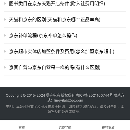
图书类目在京东天猫开店条件(附入驻费用明细)
天猫和京东的区别(天猫和京东哪个正品率高)
京东补单流程(京东补单怎么操作)
京东超市实体店加盟条件及费用(怎么加盟京东超市)
京喜自营与京东自营是一样的吗(有什么区别)
Copyright © 2015-2024
零壹电商
版权所有
粤ICP备2021100744号
联系方
式：lingyilab@qq.com
申明：本站部分文字及图片来源于网络，如侵犯到您的权益，请及时告知，本
站将及时处理或撤换。
首页
跨境导航
视频提取