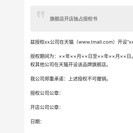
旗舰店开店独占授权书
兹授权xx公司在天猫（www.tmall.com）开设“
授权期间为：××年××月××日至××年××月××
权其他公司在天猫开设该品牌旗舰店。
我公司郑重承诺：上述授权不可撤销。
授权公司公章：
开店公司公章：
日期：