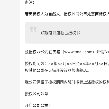
备注：
若商标权人为自然人，授权公司公章处需商标权
旗舰店开店独占授权书
兹授权xx公司在天猫（www.tmall.com）开设“
授权期间为：××年××月××日至××年××月××
权其他公司在天猫开设该品牌旗舰店。
我公司保留于授权期间内随时撤销上述授权的权利
授权公司公章：
开店公司公章：