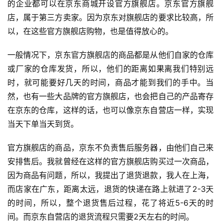
的企业都可以在京东商城开设官方旗舰店。京东官方旗舰
开
店，属于第三方卖家。因为京东对旗舰店的要求比较高，所
店
以，在这些官方旗舰店购物，也是值得放心的。
跨
一般情况下，京东官方旗舰店的商品都是从他们自家的仓库
境
或厂家的仓库发货，所以，他们的距离如果离我们特别远
百
时，就可能要好几天的时间，商品才能到我们的手中。当
科
然，也有一些大品牌的官方旗舰店，也会把自己的产品寄存
社
在京东的仓库，这样的话，也可以像京东自营店一样，实现
媒
当天下单当天到货。
营
销
官方旗舰店的商品，京东不负责售后服务器，由他们自己来
安排售后。我就曾经在这样的官方旗舰店购买过一次商品，
跨
因为商品有问题，所以，我提出了退货退款，我人在上海，
境
而店家在广东，距离太远，退货的快递在路上就进了2-3天
导
的时间，所以，整个退货售后过程，花了将近5-6天的时
航
间。而京东自营店的退货流程只需要2天左右的时间。