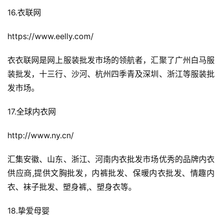
全
16.衣联网
球
开
https://www.eelly.com/
店
衣衣联网是网上服装批发市场的领航者，汇聚了广州白马服
跨
装批发，十三行、沙河、杭州四季青及深圳、浙江等服装批
境
发市场。
百
科
17.全球内衣网
社
http://www.ny.cn/
媒
营
汇集安徽、山东、浙江、河南内衣批发市场优秀的品牌内衣
销
供应商,提供文胸批发，内裤批发、保暖内衣批发、情趣内
衣、袜子批发、塑身裤,、塑身衣等。
跨
境
18.挚爱母婴
导